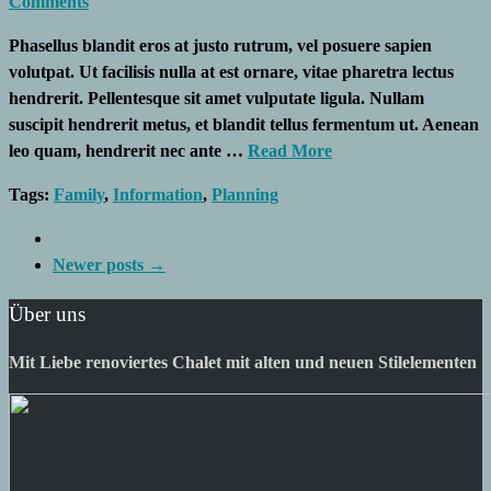
Comments
Phasellus blandit eros at justo rutrum, vel posuere sapien
volutpat. Ut facilisis nulla at est ornare, vitae pharetra lectus
hendrerit. Pellentesque sit amet vulputate ligula. Nullam
suscipit hendrerit metus, et blandit tellus fermentum ut. Aenean
leo quam, hendrerit nec ante …
Read More
Tags:
Family
,
Information
,
Planning
Newer posts →
Über uns
Mit Liebe renoviertes Chalet mit alten und neuen Stilelementen