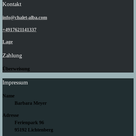
Kontakt
info@chalet-alba.com
+4917621141337
Lage
Zahlung
Überweisung
Impressum
Name
Barbara Meyer
Adresse
Ferienpark 96
95192 Lichtenberg